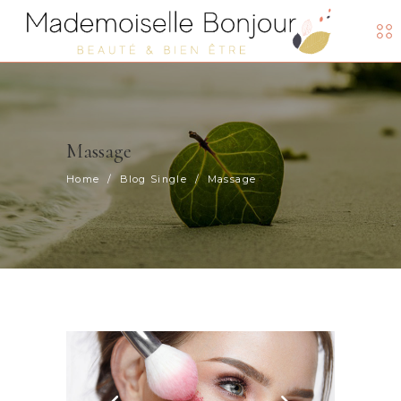
Massage
Home
/
Blog Single
/
Massage