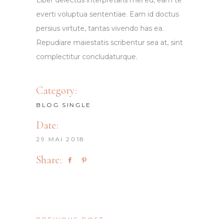
Liber delectus interpretaris mel eu, eam te
everti voluptua sententiae. Eam id doctus
persius virtute, tantas vivendo has ea.
Repudiare maiestatis scribentur sea at, sint
complectitur concludaturque.
Category:
BLOG SINGLE
Date:
29 MAI 2018
Share: