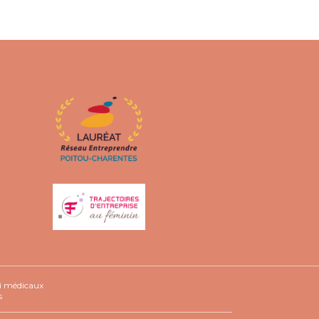
ni médicaux
s