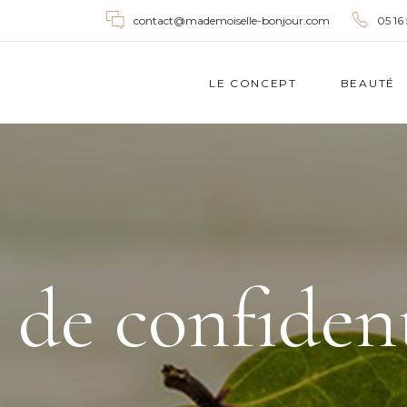
contact@mademoiselle-bonjour.com
05 16
LE CONCEPT
BEAUTÉ
 de confident