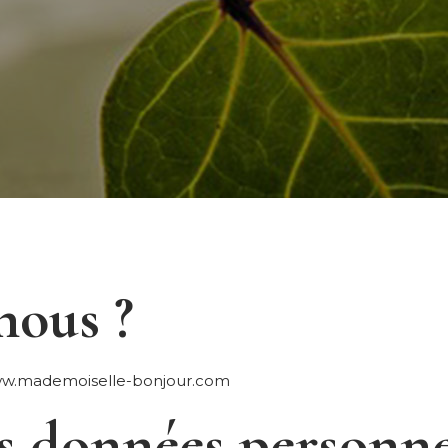
ous ?
ww.mademoiselle-bonjour.com
es données personne